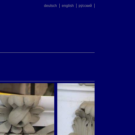
deutsch
english
ру́сский