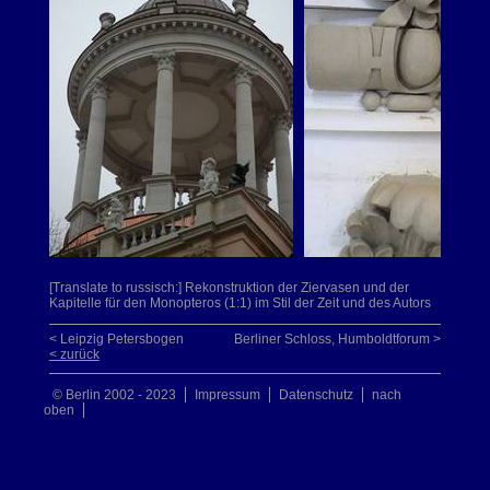
[Translate to russisch:] Rekonstruktion der Ziervasen und der
Kapitelle für den Monopteros (1:1) im Stil der Zeit und des Autors
< Leipzig Petersbogen
Berliner Schloss, Humboldtforum >
< zurück
© Berlin 2002 - 2023
Impressum
Datenschutz
nach
oben