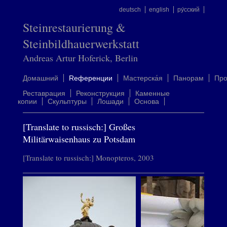
deutsch
english
ру́сский
Steinrestaurierung &
Steinbildhauerwerkstatt
Andreas Artur Hoferick, Berlin
Домашний
Rеференции
Mастерска́я
Панорам
Пр
Реставрация
Реконструкция
Каменные
копии
Скульптуры
Лошади
Oснова
[Translate to russisch:] Großes
Militärwaisenhaus zu Potsdam
[Translate to russisch:] Monopteros, 2003