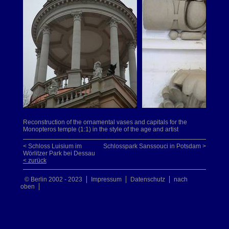
Reconstruction of the ornamental vases and capitals for the
Monopteros temple (1:1) in the style of the age and artist
< Schloss Luisium im
Schlosspark Sanssouci in Potsdam >
Wörlitzer Park bei Dessau
< zurück
© Berlin 2002 - 2023
Impressum
Datenschutz
nach
oben