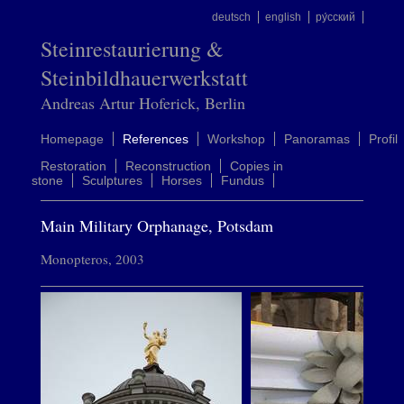
deutsch
english
ру́сский
Steinrestaurierung &
Steinbildhauerwerkstatt
Andreas Artur Hoferick, Berlin
Homepage
References
Workshop
Panoramas
Profil
Restoration
Reconstruction
Copies in
stone
Sculptures
Horses
Fundus
Main Military Orphanage, Potsdam
Monopteros, 2003