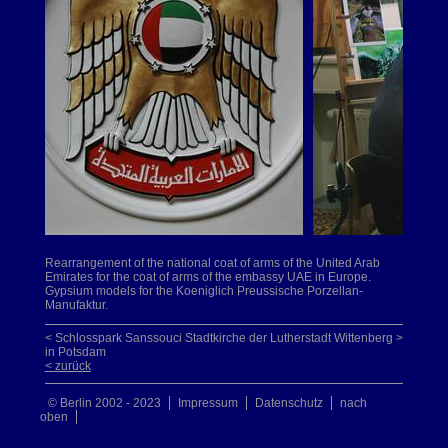
Rearrangement of the national coat of arms of the United Arab
Emirates for the coat of arms of the embassy UAE in Europe.
Gypsium models for the Koeniglich Preussische Porzellan-
Manufaktur.
< Schlosspark Sanssouci
Stadtkirche der Lutherstadt Wittenberg >
in Potsdam
< zurück
© Berlin 2002 - 2023
Impressum
Datenschutz
nach
oben