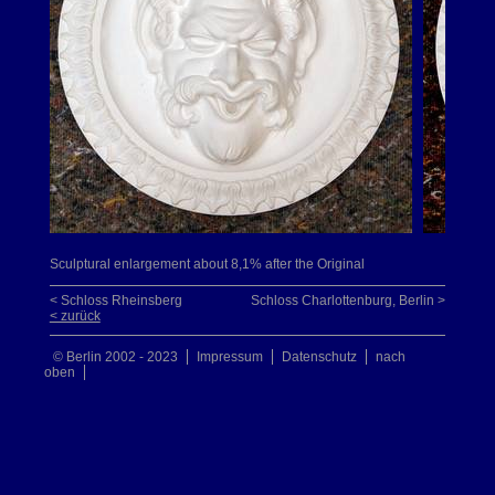
Sculptural enlargement about 8,1% after the Original
< Schloss Rheinsberg
Schloss Charlottenburg, Berlin >
< zurück
© Berlin 2002 - 2023
Impressum
Datenschutz
nach
oben