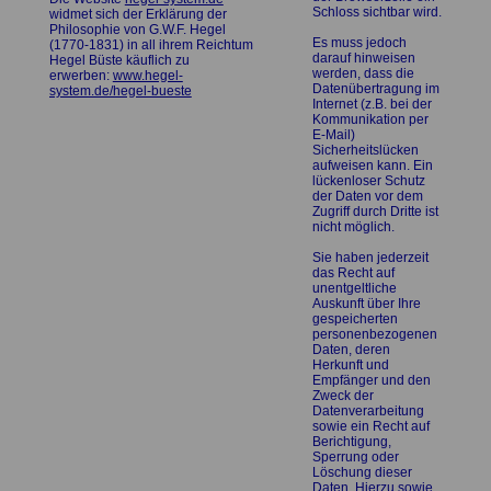
Schloss sichtbar wird.
widmet sich der Erklärung der
Philosophie von G.W.F. Hegel
Es muss jedoch
(1770-1831) in all ihrem Reichtum
darauf hinweisen
Hegel Büste käuflich zu
werden, dass die
erwerben:
www.hegel-
Datenübertragung im
system.de/hegel-bueste
Internet (z.B. bei der
Kommunikation per
E-Mail)
Sicherheitslücken
aufweisen kann. Ein
lückenloser Schutz
der Daten vor dem
Zugriff durch Dritte ist
nicht möglich.
Sie haben jederzeit
das Recht auf
unentgeltliche
Auskunft über Ihre
gespeicherten
personenbezogenen
Daten, deren
Herkunft und
Empfänger und den
Zweck der
Datenverarbeitung
sowie ein Recht auf
Berichtigung,
Sperrung oder
Löschung dieser
Daten. Hierzu sowie