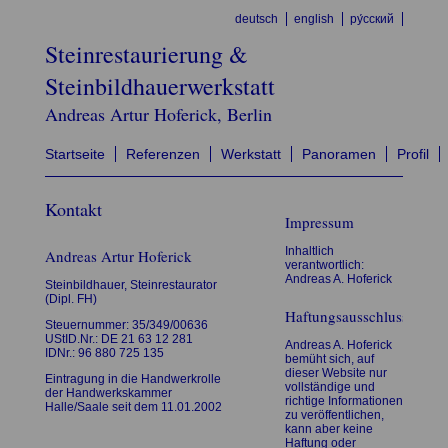
deutsch
english
ру́сский
Steinrestaurierung &
Steinbildhauerwerkstatt
Andreas Artur Hoferick, Berlin
Startseite
Referenzen
Werkstatt
Panoramen
Profil
Kontakt
Impressum
Inhaltlich
Andreas Artur Hoferick
verantwortlich:
Andreas A. Hoferick
Steinbildhauer, Steinrestaurator
(Dipl. FH)
Haftungsausschluss
Steuernummer: 35/349/00636
UStID.Nr.: DE 21 63 12 281
Andreas A. Hoferick
IDNr.: 96 880 725 135
bemüht sich, auf
dieser Website nur
Eintragung in die Handwerkrolle
vollständige und
der Handwerkskammer
richtige Informationen
Halle/Saale seit dem 11.01.2002
zu veröffentlichen,
kann aber keine
Haftung oder