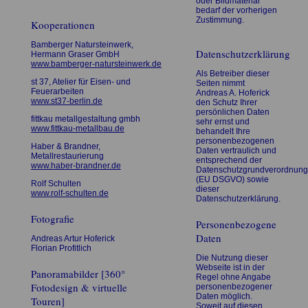
oder Bildmaterial
bedarf der vorherigen
Zustimmung.
Kooperationen
Bamberger Natursteinwerk,
Datenschutzerklärung
Hermann Graser GmbH
www.bamberger-natursteinwerk.de
Als Betreiber dieser
st 37, Atelier für Eisen- und
Seiten nimmt
Feuerarbeiten
Andreas A. Hoferick
www.st37-berlin.de
den Schutz Ihrer
persönlichen Daten
fittkau metallgestaltung gmbh
sehr ernst und
www.fittkau-metallbau.de
behandelt Ihre
personenbezogenen
Haber & Brandner,
Daten vertraulich und
Metallrestaurierung
entsprechend der
www.haber-brandner.de
Datenschutzgrundverordnung
(EU DSGVO) sowie
Rolf Schulten
dieser
www.rolf-schulten.de
Datenschutzerklärung.
Fotografie
Personenbezogene
Daten
Andreas Artur Hoferick
Florian Profitlich
Die Nutzung dieser
Webseite ist in der
Panoramabilder [360°
Regel ohne Angabe
Fotodesign & virtuelle
personenbezogener
Daten möglich.
Touren]
Soweit auf diesen