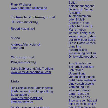
Seiten
Frank Wrängler
personenbezogene
www.panorama-reklame.de
Daten (z.B. Name,
Anschrift,
Technische Zeichnungen und
Telefonnummern
oder E-Mail-
3D Visualisierung
Adressen) beim
Schreiben einer E-
Robert Krzeminski
Mail erhoben
werden, erfolgt dies,
soweit möglich, stets
Video
auf freiwilliger Basis.
Diese Daten werden
Andreas Artur Hoferick
ohne Ihre
Lars Grau
ausdrückliche
Zustimmung nicht an
Webdesign und
Dritte weitergegeben.
Programmierung
Aus Gründen der
Sicherheit und zum
Sylke Stübner und Anja Tiedjens
Schutz der
www.webtextur.ahornblau.com
Übermittlung
vertraulicher Inhalte
Links
nutzt diese Webseite
eine verschlüsselte
Verbindung. Sie
Die Schinkelsche Bauakademie,
erkennen diese
Förderverein Errichtungsstiftung
daran, dass die
Bauakademie
Adresszeile des
www.errichtungsstiftung-
Browsers von http auf
bauakademie.de
https wechselt und in
der Browserzeile ein
Die Website
hegel-system.de