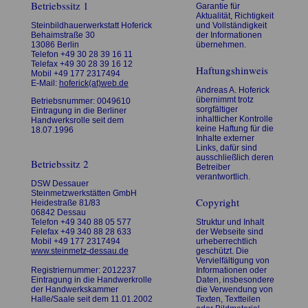
Betriebssitz 1
Garantie für
Aktualität, Richtigkeit
Steinbildhauerwerkstatt Hoferick
und Vollständigkeit
Behaimstraße 30
der Informationen
13086 Berlin
übernehmen.
Telefon +49 30 28 39 16 11
Telefax +49 30 28 39 16 12
Haftungshinweis
Mobil +49 177 2317494
E-Mail:
hoferick(at)web.de
Andreas A. Hoferick
übernimmt trotz
Betriebsnummer: 0049610
sorgfältiger
Eintragung in die Berliner
inhaltlicher Kontrolle
Handwerksrolle seit dem
keine Haftung für die
18.07.1996
Inhalte externer
Links, dafür sind
ausschließlich deren
Betriebssitz 2
Betreiber
verantwortlich.
DSW Dessauer
Steinmetzwerkstätten GmbH
Copyright
Heidestraße 81/83
06842 Dessau
Telefon +49 340 88 05 577
Struktur und Inhalt
Felefax +49 340 88 28 633
der Webseite sind
Mobil +49 177 2317494
urheberrechtlich
www.steinmetz-dessau.de
geschützt. Die
Vervielfältigung von
Registriernummer: 2012237
Informationen oder
Eintragung in die Handwerkrolle
Daten, insbesondere
der Handwerkskammer
die Verwendung von
Halle/Saale seit dem 11.01.2002
Texten, Textteilen