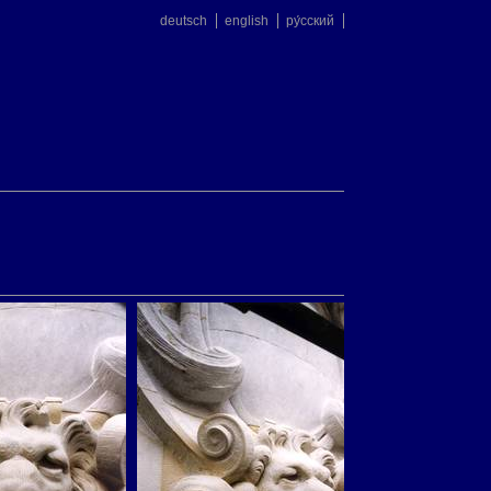
deutsch
english
ру́сский