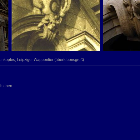
enkopfes, Leipziger Wappentier (überlebensgroß)
ch oben