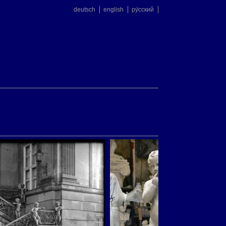
deutsch
english
ру́сский