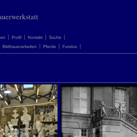
auerwerkstatt
men
Profil
Kontakt
Suche
Bildhauerarbeiten
Pferde
Fundus