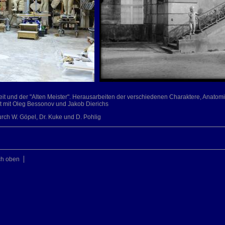
eit und der "Alten Meister". Herausarbeiten der verschiedenen Charaktere, Anatom
t mit Oleg Bessonov und Jakob Dierichs
urch W. Göpel, Dr. Kuke und D. Pohlig
ch oben