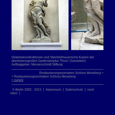
Detailrekonstruktionen und Steinbildhauerische Kopien der
überlebensgroßen Gartenskulptur "Flora" (Sandstein)
Auftraggeber: Messerschmitt Stiftung
Restaurierungsvorhaben Schloss Meseberg >
< Restaurierungsvorhaben Schloss Meseberg
< zurück
© Berlin 2002 - 2023
Impressum
Datenschutz
nach
oben