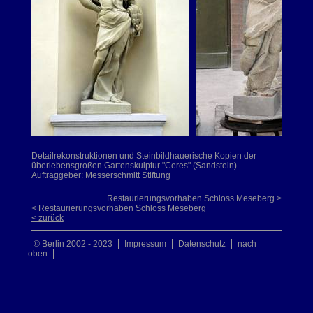
Detailrekonstruktionen und Steinbildhauerische Kopien der
überlebensgroßen Gartenskulptur "Ceres" (Sandstein)
Auftraggeber: Messerschmitt Stiftung
Restaurierungsvorhaben Schloss Meseberg >
< Restaurierungsvorhaben Schloss Meseberg
< zurück
© Berlin 2002 - 2023
Impressum
Datenschutz
nach
oben