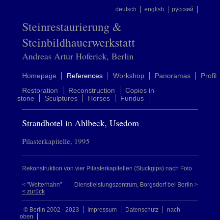
deutsch
english
ру́сский
Steinrestaurierung &
Steinbildhauerwerkstatt
Andreas Artur Hoferick, Berlin
Homepage
References
Workshop
Panoramas
Profil
Restoration
Reconstruction
Copies in
stone
Sculptures
Horses
Fundus
Strandhotel in Ahlbeck, Usedom
Pilasterkapitelle, 1995
Rekonstruktion von vier Pilasterkapitellen (Stuckgips) nach Foto
< "Wetterhahn"
Dienstleistungszentrum, Borgsdorf bei Berlin >
< zurück
© Berlin 2002 - 2023
Impressum
Datenschutz
nach
oben