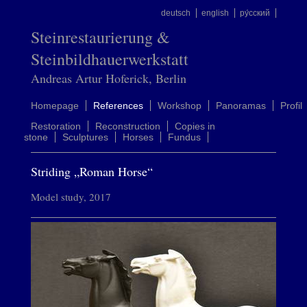
deutsch
english
ру́сский
Steinrestaurierung &
Steinbildhauerwerkstatt
Andreas Artur Hoferick, Berlin
Homepage
References
Workshop
Panoramas
Profil
Restoration
Reconstruction
Copies in
stone
Sculptures
Horses
Fundus
Striding „Roman Horse“
Model study, 2017