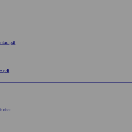
itas.pdf
e.pdf
ch oben