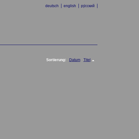
deutsch
english
ру́сский
Sortierung:
Datum
Titel