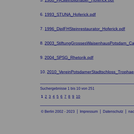
5.
1988_FASteinbildhauer_Hoferick.pdf
6.
1993_STUNA_Hoferick.pdf
7.
1996_DiplFHSteinrestaurator_Hoferick.pdf
8.
2003_StiftungGrossesWaisenhausPotsdam_Car
9.
2004_SPSG_Rhetorik.pdf
10.
2010_VereinPotsdamerStadtschloss_Trophae
Suchergebnisse 1 bis 10 von 251
näc
1
2
3
4
5
6
7
8
9
10
hste
© Berlin 2002 - 2023
Impressum
Datenschutz
na