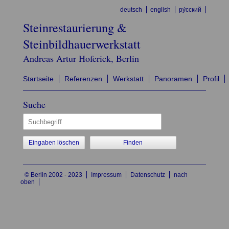
deutsch
english
ру́сский
Steinrestaurierung &
Steinbildhauerwerkstatt
Andreas Artur Hoferick, Berlin
Startseite
Referenzen
Werkstatt
Panoramen
Profil
Suche
Eingaben löschen
© Berlin 2002 - 2023
Impressum
Datenschutz
nach
oben