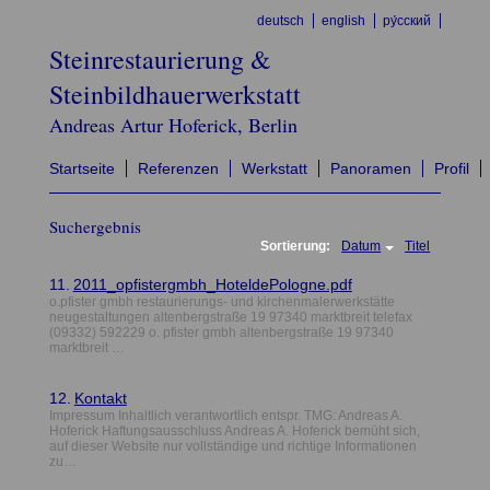
deutsch
english
ру́сский
Steinrestaurierung &
Steinbildhauerwerkstatt
Andreas Artur Hoferick, Berlin
Startseite
Referenzen
Werkstatt
Panoramen
Profil
Suchergebnis
251 Treffer:
Sortierung:
Datum
Titel
11.
2011_opfistergmbh_HoteldePologne.pdf
o.pfister gmbh restaurierungs- und kirchenmalerwerkstätte
neugestaltungen altenbergstraße 19 97340 marktbreit telefax
(09332) 592229 o. pfister gmbh altenbergstraße 19 97340
marktbreit …
12.
Kontakt
Impressum Inhaltlich verantwortlich entspr. TMG: Andreas A.
Hoferick Haftungsausschluss Andreas A. Hoferick bemüht sich,
auf dieser Website nur vollständige und richtige Informationen
zu…