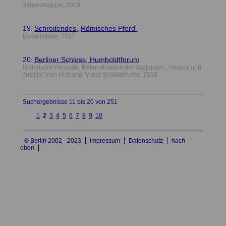
Schlosskuppel, 2019
19.
Schreitendes „Römisches Pferd“
Modellstudie, 2017
20.
Berliner Schloss, Humboldtforum
Historische Fassade, Rekonstruktion der Skulpturen „Viktoria und
Justitia“ vom Hofportal V des Schlüterhofes, 2018
Suchergebnisse 11 bis 20 von 251
vorh
näc
1
2
3
4
5
6
7
8
9
10
erig
hste
e
© Berlin 2002 - 2023
Impressum
Datenschutz
nach
oben