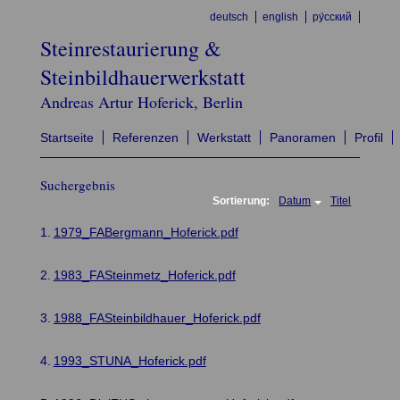
deutsch
english
ру́сский
Steinrestaurierung &
Steinbildhauerwerkstatt
Andreas Artur Hoferick, Berlin
Startseite
Referenzen
Werkstatt
Panoramen
Profil
Suchergebnis
251 Treffer:
Sortierung:
Datum
Titel
1.
1979_FABergmann_Hoferick.pdf
2.
1983_FASteinmetz_Hoferick.pdf
3.
1988_FASteinbildhauer_Hoferick.pdf
4.
1993_STUNA_Hoferick.pdf