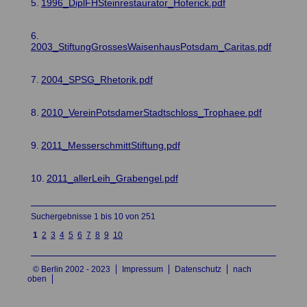
5.
1996_DiplFHSteinrestaurator_Hoferick.pdf
6.
2003_StiftungGrossesWaisenhausPotsdam_Caritas.pdf
7.
2004_SPSG_Rhetorik.pdf
8.
2010_VereinPotsdamerStadtschloss_Trophaee.pdf
9.
2011_MesserschmittStiftung.pdf
10.
2011_allerLeih_Grabengel.pdf
Suchergebnisse 1 bis 10 von 251
näc
1
2
3
4
5
6
7
8
9
10
hste
© Berlin 2002 - 2023
Impressum
Datenschutz
nach
oben