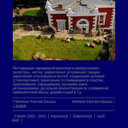
Реставрация «мраморной капители и алебастрового
пилястра», чистка, закрепление, устранение трещин,
укрепление отколовшихся частей, соединение шпонкой
(стекловолокно), укрепление отслаивающихся пластин,
приклеивание, наращивание, расшивка швов,
ретуширование, детальная реконструкция из полимерной
эквивалентной массы, документация и т.д.
< Wörlitzer Park bei Dessau
Wörlitzer Park bei Dessau >
< zurück
© Berlin 2002 - 2023
Impressum
Datenschutz
nach
oben