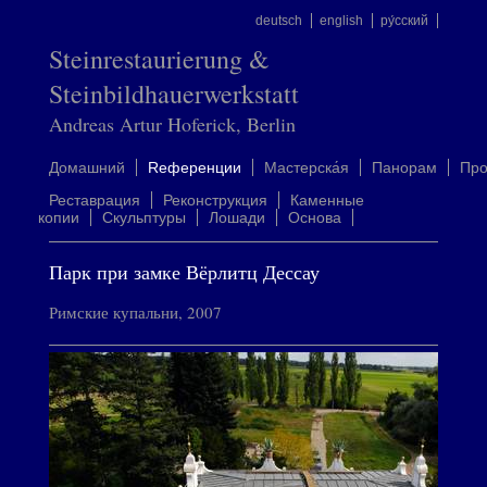
deutsch
english
ру́сский
Steinrestaurierung &
Steinbildhauerwerkstatt
Andreas Artur Hoferick, Berlin
Домашний
Rеференции
Mастерска́я
Панорам
Пр
Реставрация
Реконструкция
Каменные
копии
Скульптуры
Лошади
Oснова
Парк при замке Вёрлитц Дессау
Римские купальни, 2007