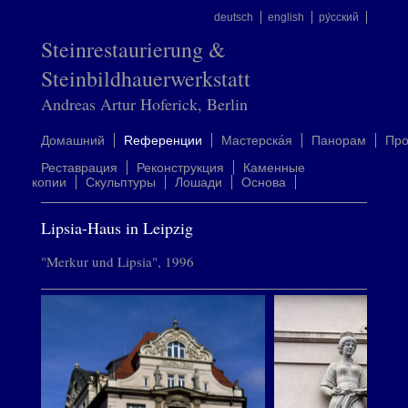
deutsch
english
ру́сский
Steinrestaurierung &
Steinbildhauerwerkstatt
Andreas Artur Hoferick, Berlin
Домашний
Rеференции
Mастерска́я
Панорам
Пр
Реставрация
Реконструкция
Каменные
копии
Скульптуры
Лошади
Oснова
Lipsia-Haus in Leipzig
"Merkur und Lipsia", 1996