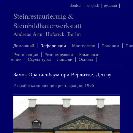
deutsch
english
ру́сский
Steinrestaurierung &
Steinbildhauerwerkstatt
Andreas Artur Hoferick, Berlin
Домашний
Rеференции
Mастерска́я
Панорам
Пр
Реставрация
Реконструкция
Каменные
копии
Скульптуры
Лошади
Oснова
Замок Ораниенбаум при Вёрлитце, Дессау
Разработка концепции реставрации, 1996