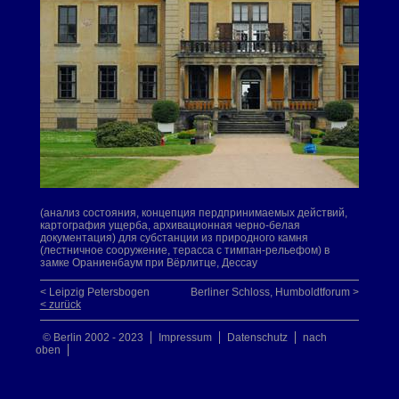
(анализ состояния, концепция пердпринимаемых действий,
картография ущерба, архивационная черно-белая
документация) для субстанции из природного камня
(лестничное сооружение, терасса с тимпан-рельефом) в
замке Ораниенбаум при Вёрлитце, Дессау
< Leipzig Petersbogen
Berliner Schloss, Humboldtforum >
< zurück
© Berlin 2002 - 2023
Impressum
Datenschutz
nach
oben