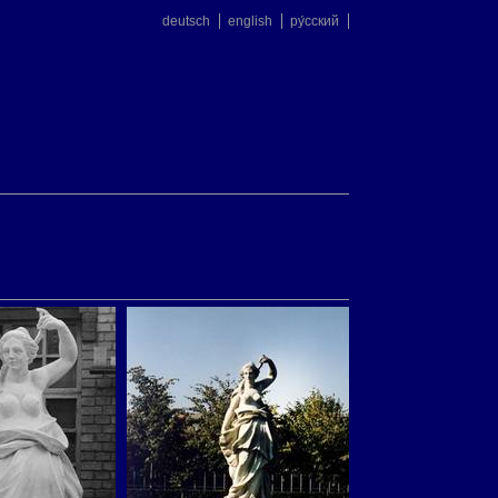
deutsch
english
ру́сский