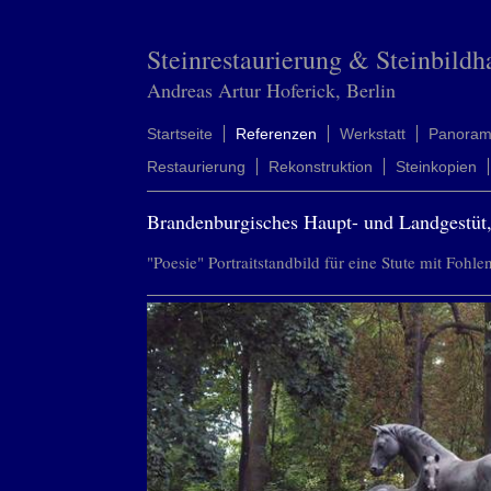
Steinrestaurierung & Steinbildh
Andreas Artur Hoferick, Berlin
Startseite
Referenzen
Werkstatt
Panora
Restaurierung
Rekonstruktion
Steinkopien
Brandenburgisches Haupt- und Landgestüt,
"Poesie" Portraitstandbild für eine Stute mit Fohle