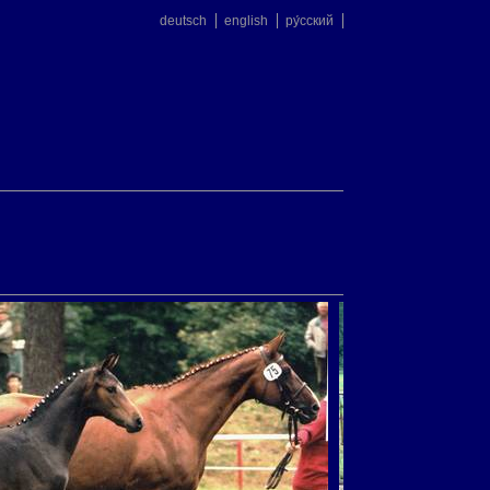
deutsch
english
ру́сский