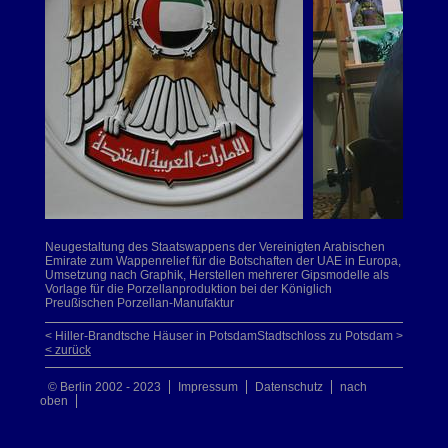
Neugestaltung des Staatswappens der Vereinigten Arabischen
Emirate zum Wappenrelief für die Botschaften der UAE in Europa,
Umsetzung nach Graphik, Herstellen mehrerer Gipsmodelle als
Vorlage für die Porzellanproduktion bei der Königlich
Preußischen Porzellan-Manufaktur
< Hiller-Brandtsche Häuser in Potsdam
Stadtschloss zu Potsdam >
< zurück
© Berlin 2002 - 2023
Impressum
Datenschutz
nach
oben