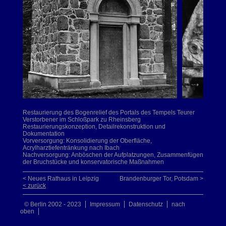
Restaurierung des Bogenrelief des Portals des Tempels Teurer
Verstorbener im Schloßpark zu Rheinsberg
Restaurierungskonzeption, Detailrekonstruktion und
Dokumentation
Vorversorgung: Konsolidierung der Oberfläche,
Acrylharztiefentränkung nach Ibach
Nachversorgung: Anböschen der Aufplatzungen, Zusammenfügen
der Bruchstücke und konservatorische Maßnahmen
< Neues Rathaus in Leipzig
Brandenburger Tor, Potsdam >
< zurück
© Berlin 2002 - 2023
Impressum
Datenschutz
nach
oben