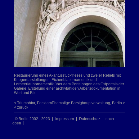
Restaurierung eines Akantusstuckfrieses und zweier Reliefs mit
Kriegerdarstellungen, Eichenblattornamentik und
Lorbeerlaubornamentik über dem Portalbogen des Ostportals der
Galerie, Erstellung einer archivfähigen Arbeitsdokumentation in
Wort und Bild
< Triumphtor, Potsdam
Ehemalige Borsighauptverwaltung, Berlin >
< zurück
© Berlin 2002 - 2023
Impressum
Datenschutz
nach
oben