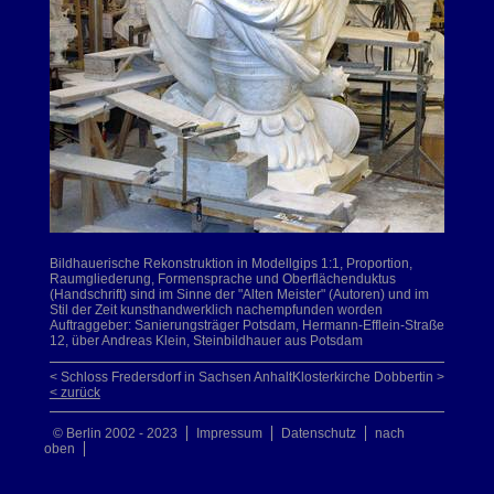
Bildhauerische Rekonstruktion in Modellgips 1:1, Proportion,
Raumgliederung, Formensprache und Oberflächenduktus
(Handschrift) sind im Sinne der "Alten Meister" (Autoren) und im
Stil der Zeit kunsthandwerklich nachempfunden worden
Auftraggeber: Sanierungsträger Potsdam, Hermann-Efflein-Straße
12, über Andreas Klein, Steinbildhauer aus Potsdam
< Schloss Fredersdorf in Sachsen Anhalt
Klosterkirche Dobbertin >
< zurück
© Berlin 2002 - 2023
Impressum
Datenschutz
nach
oben