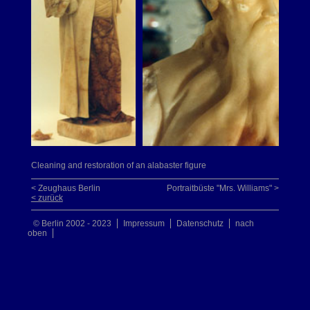
Cleaning and restoration of an alabaster figure
< Zeughaus Berlin
Portraitbüste "Mrs. Williams" >
< zurück
© Berlin 2002 - 2023
Impressum
Datenschutz
nach
oben