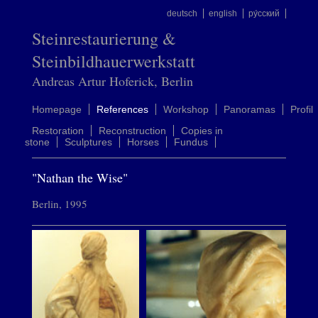
deutsch
english
ру́сский
Steinrestaurierung &
Steinbildhauerwerkstatt
Andreas Artur Hoferick, Berlin
Homepage
References
Workshop
Panoramas
Profil
Restoration
Reconstruction
Copies in
stone
Sculptures
Horses
Fundus
"Nathan the Wise"
Berlin, 1995