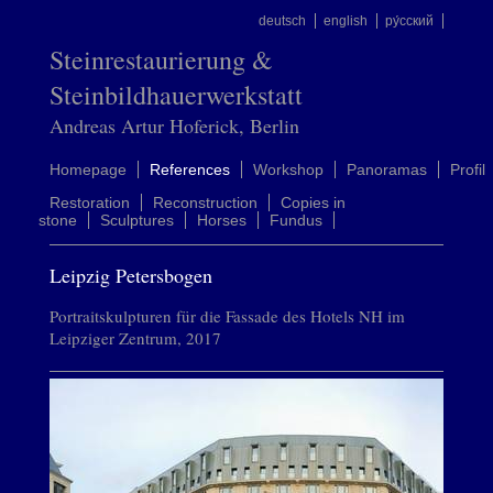
deutsch
english
ру́сский
Steinrestaurierung &
Steinbildhauerwerkstatt
Andreas Artur Hoferick, Berlin
Homepage
References
Workshop
Panoramas
Profil
Restoration
Reconstruction
Copies in
stone
Sculptures
Horses
Fundus
Leipzig Petersbogen
Portraitskulpturen für die Fassade des Hotels NH im
Leipziger Zentrum, 2017