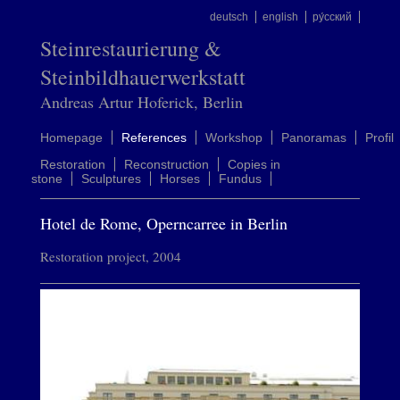
deutsch
english
ру́сский
Steinrestaurierung &
Steinbildhauerwerkstatt
Andreas Artur Hoferick, Berlin
Homepage
References
Workshop
Panoramas
Profil
Restoration
Reconstruction
Copies in
stone
Sculptures
Horses
Fundus
Hotel de Rome, Operncarree in Berlin
Restoration project, 2004