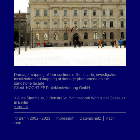
Damage mapping of four sections of the facade; investigation,
localization and mapping of damage phenomena on the
sandstone facade
Client: HOCHTIEF Projektentwicklung GmbH
< Altes Stadthaus, Jüdenstraße
Schlosspark Wörlitz bei Dessau >
in Berlin
< zurück
© Berlin 2002 - 2023
Impressum
Datenschutz
nach
oben