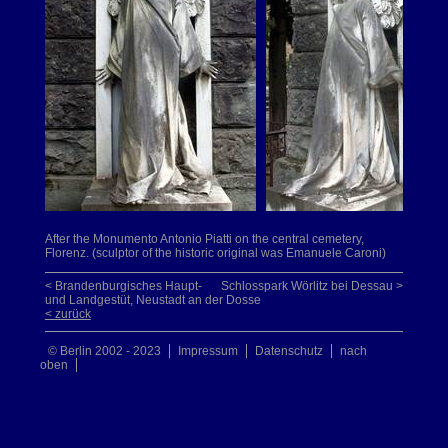
After the Monumento Antonio Piatti on the central cemetery,
Florenz. (sculptor of the historic original was Emanuele Caroni)
< Brandenburgisches Haupt-
Schlosspark Wörlitz bei Dessau >
und Landgestüt, Neustadt an der Dosse
< zurück
© Berlin 2002 - 2023
Impressum
Datenschutz
nach
oben