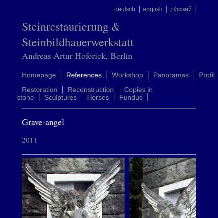
deutsch
english
ру́сский
Steinrestaurierung &
Steinbildhauerwerkstatt
Andreas Artur Hoferick, Berlin
Homepage
References
Workshop
Panoramas
Profil
Restoration
Reconstruction
Copies in
stone
Sculptures
Horses
Fundus
Grave-angel
2011