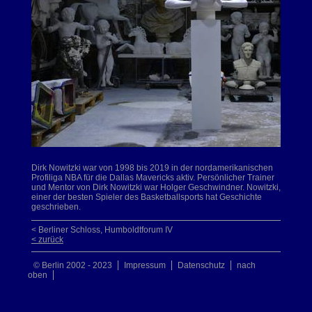
Dirk Nowitzki war von 1998 bis 2019 in der nordamerikanischen
Profiliga NBA für die Dallas Mavericks aktiv. Persönlicher Trainer
und Mentor von Dirk Nowitzki war Holger Geschwindner. Nowitzki,
einer der besten Spieler des Basketballsports hat Geschichte
geschrieben.
< Berliner Schloss, Humboldtforum IV
< zurück
© Berlin 2002 - 2023
Impressum
Datenschutz
nach
oben