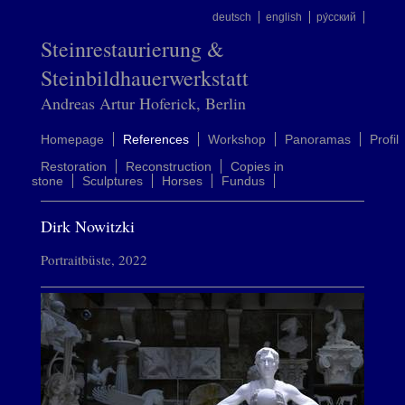
deutsch
english
ру́сский
Steinrestaurierung &
Steinbildhauerwerkstatt
Andreas Artur Hoferick, Berlin
Homepage
References
Workshop
Panoramas
Profil
Restoration
Reconstruction
Copies in
stone
Sculptures
Horses
Fundus
Dirk Nowitzki
Portraitbüste, 2022