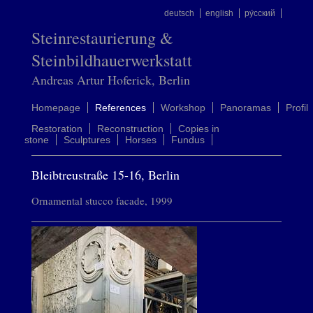
deutsch
english
ру́сский
Steinrestaurierung &
Steinbildhauerwerkstatt
Andreas Artur Hoferick, Berlin
Homepage
References
Workshop
Panoramas
Profil
Restoration
Reconstruction
Copies in
stone
Sculptures
Horses
Fundus
Bleibtreustraße 15-16, Berlin
Ornamental stucco facade, 1999