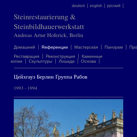
deutsch
english
ру́сский
Steinrestaurierung &
Steinbildhauerwerkstatt
Andreas Artur Hoferick, Berlin
Домашний
Rеференции
Mастерска́я
Панорам
Пр
Реставрация
Реконструкция
Каменные
копии
Скульптуры
Лошади
Oснова
Цейхгауз Берлин Группа Рабов
1993 - 1994