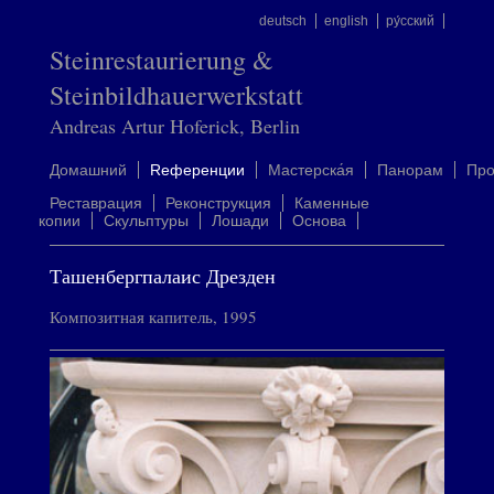
deutsch
english
ру́сский
Steinrestaurierung &
Steinbildhauerwerkstatt
Andreas Artur Hoferick, Berlin
Домашний
Rеференции
Mастерска́я
Панорам
Пр
Реставрация
Реконструкция
Каменные
копии
Скульптуры
Лошади
Oснова
Ташенбергпалаис Дрезден
Композитная капитель, 1995