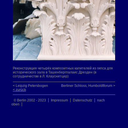
Реконструкция четырёх композитных капителей из гипса для
исторического зала в Ташенбергпалаис Дрезден (в
сотрудничестве в Л. Клауснитцер)
< Leipzig Petersbogen
Berliner Schloss, Humboldtforum >
< zurück
© Berlin 2002 - 2023
Impressum
Datenschutz
nach
oben