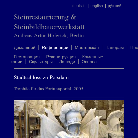
deutsch
english
ру́сский
Steinrestaurierung &
Steinbildhauerwerkstatt
Andreas Artur Hoferick, Berlin
Домашний
Rеференции
Mастерска́я
Панорам
Пр
Реставрация
Реконструкция
Каменные
копии
Скульптуры
Лошади
Oснова
Stadtschloss zu Potsdam
Trophäe für das Fortunaportal, 2005