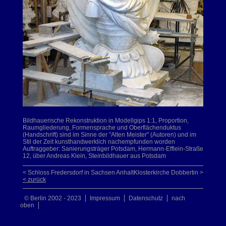
Bildhauerische Rekonstruktion in Modellgips 1:1, Proportion,
Raumgliederung, Formensprache und Oberflächenduktus
(Handschrift) sind im Sinne der "Alten Meister" (Autoren) und im
Stil der Zeit kunsthandwerklich nachempfunden worden
Auftraggeber: Sanierungsträger Potsdam, Hermann-Efflein-Straße
12, über Andreas Klein, Steinbildhauer aus Potsdam
< Schloss Fredersdorf in Sachsen Anhalt
Klosterkirche Dobbertin >
< zurück
© Berlin 2002 - 2023
Impressum
Datenschutz
nach
oben