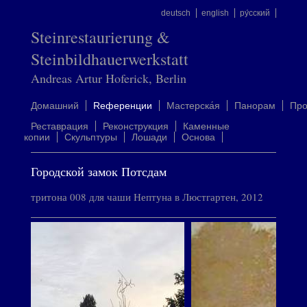
deutsch
english
ру́сский
Steinrestaurierung &
Steinbildhauerwerkstatt
Andreas Artur Hoferick, Berlin
Домашний
Rеференции
Mастерска́я
Панорам
Пр
Реставрация
Реконструкция
Каменные
копии
Скульптуры
Лошади
Oснова
Городской замок Потсдам
тритона 008 для чаши Нептуна в Люстгартен, 2012