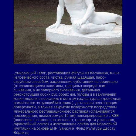
„Умирающий Галл“, реставрация фигуры из песчаника, выше
человеческого роста, чистка, ручная щадящая, паро-
струйным способом, закрепление субстанции на оригинале
(отслаивающиеся пластины, трещины) посредством
сшивания, а не запорного склеивания, детальная
реконструкция обоих рук, обоих ног, головы и в заключении
копия модели в песчанике и монтаж (скульптурная крепёжная
рама/соответствующий материал), детальная реставрация
поверхности, а точнее закрытие поверхности посредством
минерального реставрационного раствора (сглаживаются
повреждения, диаметром до 15 мм), консервирование с KSE
(нанесение влажного на влажное), транспорт и установка,
гарантийный слиток и изготовление слитка для мраморной
имитации на основе EHP; Заказчик: Фонд Культуры Дессау
Вёрлитц