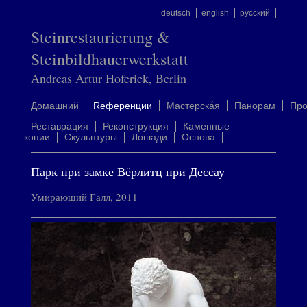
deutsch
english
ру́сский
Steinrestaurierung &
Steinbildhauerwerkstatt
Andreas Artur Hoferick, Berlin
Домашний
Rеференции
Mастерска́я
Панорам
Пр
Реставрация
Реконструкция
Каменные
копии
Скульптуры
Лошади
Oснова
Парк при замке Вёрлитц при Дессау
Умирающий Галл, 2011