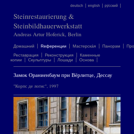
deutsch
english
ру́сский
Steinrestaurierung &
Steinbildhauerwerkstatt
Andreas Artur Hoferick, Berlin
Домашний
Rеференции
Mастерска́я
Панорам
Пр
Реставрация
Реконструкция
Каменные
копии
Скульптуры
Лошади
Oснова
Замок Ораниенбаум при Вёрлитце, Дессау
"Корпс де логис", 1997