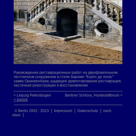
Руковождение реставрационных работ на двухфлюгельном
лестничном сооружении в стиле барокко "Корпс де логис"
замка Ораниенбаум, щадящее демонтирование реставрация,
частичная рекострукция и восстановление
< Leipzig Petersbogen
Berliner Schloss, Humboldtforum >
< zurück
© Berlin 2002 - 2023
Impressum
Datenschutz
nach
oben