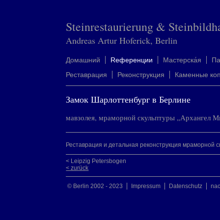
Steinrestaurierung & Steinbildh
Andreas Artur Hoferick, Berlin
Домашний
Rеференции
Mастерска́я
П
Реставрация
Реконструкция
Каменные ко
Замок Шарлоттенбург в Берлине
мавзолея, мраморной скульптуры „Архангел М
Реставрация и детальная реконструкция мраморной ск
< Leipzig Petersbogen
< zurück
© Berlin 2002 - 2023
Impressum
Datenschutz
na