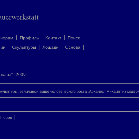
auerwerkstatt
анорам
Профиль
Kонтакт
Поиск
пии
Скульптуры
Лошади
Oснова
ихаил“, 2009
ульптуры, величиной выше человеческого роста „Архангел Михаил“ из мавзо
ch oben