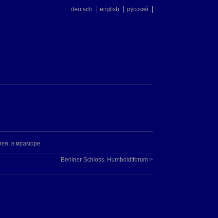
deutsch
english
ру́сский
лея, в мраморе
Berliner Schloss, Humboldtforum >