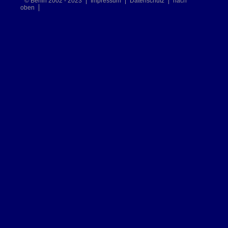
© Berlin 2002 - 2023
Impressum
Datenschutz
nach
oben