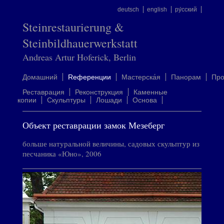
deutsch
english
ру́сский
Steinrestaurierung &
Steinbildhauerwerkstatt
Andreas Artur Hoferick, Berlin
Домашний
Rеференции
Mастерска́я
Панорам
Пр
Реставрация
Реконструкция
Каменные
копии
Скульптуры
Лошади
Oснова
Объект реставрации замок Мезеберг
больше натуральной величины, садовых скульптур из
песчаника «Юно», 2006