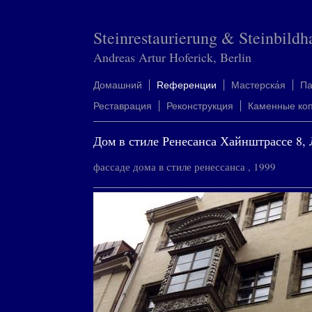
Steinrestaurierung & Steinbildh
Andreas Artur Hoferick, Berlin
Домашний
Rеференции
Mастерска́я
П
Реставрация
Реконструкция
Каменные ко
Дом в стиле Ренесанса Хайнштрассе 8,
фассаде дома в стиле ренессанса , 1999