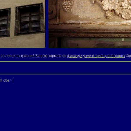
из лепнины (ранний барокк) каркаса на
фассаде дома в стиле ренессанса
Хай
ch oben