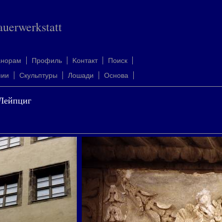
auerwerkstatt
анорам
Профиль
Kонтакт
Поиск
пии
Скульптуры
Лошади
Oснова
 Лейпциг