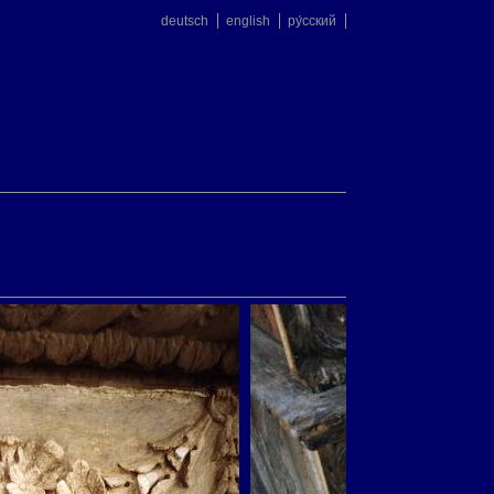
deutsch
english
ру́сский