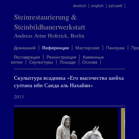
deutsch
english
ру́сский
Steinrestaurierung &
Steinbildhauerwerkstatt
Andreas Artur Hoferick, Berlin
Домашний
Rеференции
Mастерска́я
Панорам
Пр
Реставрация
Реконструкция
Каменные
копии
Скульптуры
Лошади
Oснова
Скульптура всадника «Его высочества шейха
султана ибн Саида аль Нахайян»
2013