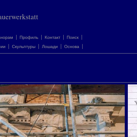
auerwerkstatt
анорам
Профиль
Kонтакт
Поиск
пии
Скульптуры
Лошади
Oснова