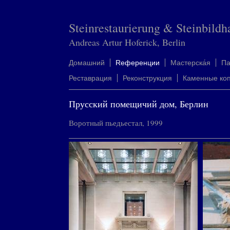
Steinrestaurierung & Steinbildh
Andreas Artur Hoferick, Berlin
Домашний
Rеференции
Mастерска́я
П
Реставрация
Реконструкция
Каменные ко
Прусский помещичий дом, Берлин
Воротный пьедьестал, 1999