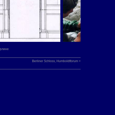
ерлине
Berliner Schloss, Humboldtforum >