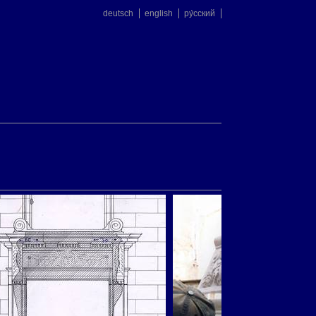
deutsch
english
ру́сский