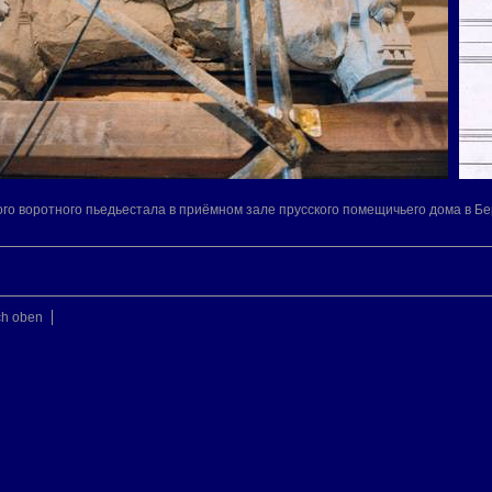
го воротного пьедьестала в приёмном зале прусского помещичьего дома в Б
ch oben