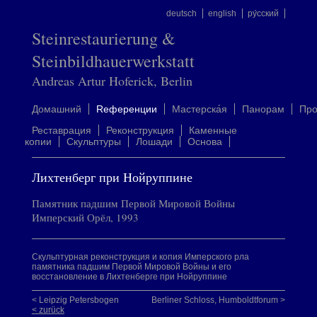
deutsch
english
ру́сский
Steinrestaurierung &
Steinbildhauerwerkstatt
Andreas Artur Hoferick, Berlin
Домашний
Rеференции
Mастерска́я
Панорам
Пр
Реставрация
Реконструкция
Каменные
копии
Скульптуры
Лошади
Oснова
Лихтенберг при Нойруппине
Памятник падшим Первой Мировой Войны
Имперский Орёл, 1993
Скульптурная реконструкция и копия Имперского рла
памятника падшим Первой Мировой Войны и его
восстановление в Лихтенберге при Нойруппине
< Leipzig Petersbogen
Berliner Schloss, Humboldtforum >
< zurück