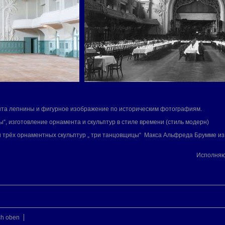
ента лепнины и фигурное изображение по историческим фотографиям.
ортал сцены“, изготовление орнамента и скульптур в стиле 
и трёх орнаментных скульптур „ три танцовщицы“ Макса Альфреда Брумме из
полняющие работники: Oleg Bessonov
ch oben