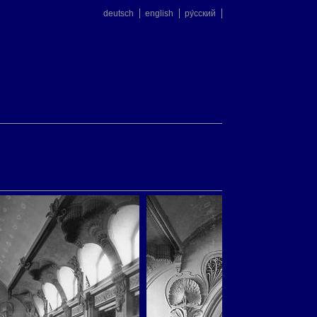
deutsch
english
ру́сский