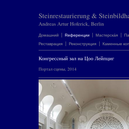
Steinrestaurierung & Steinbildh
Andreas Artur Hoferick, Berlin
Домашний
Rеференции
Mастерска́я
П
Реставрация
Реконструкция
Каменные ко
Конгресcный зал на Цоо Лейпциг
Портал сцены, 2014