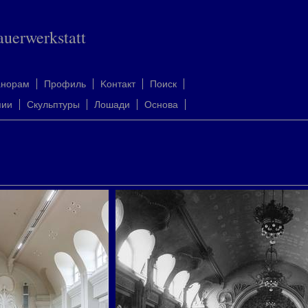
auerwerkstatt
анорам
Профиль
Kонтакт
Поиск
пии
Скульптуры
Лошади
Oснова