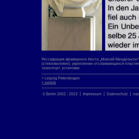
Реставрация мраморного бюста „Моисей Мендельсон“ с
(стекловолокно), укрепление отслаивающихся пласти
транспорт, установка.
< Leipzig Petersbogen
< zurück
© Berlin 2002 - 2023
Impressum
Datenschutz
na