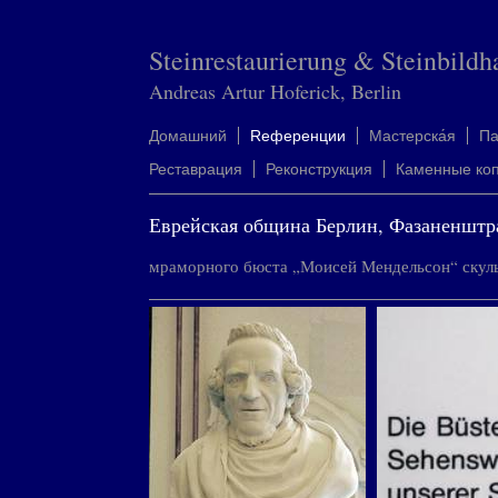
Steinrestaurierung & Steinbildh
Andreas Artur Hoferick, Berlin
Домашний
Rеференции
Mастерска́я
П
Реставрация
Реконструкция
Каменные ко
Еврейская община Берлин, Фазаненштр
мраморного бюста „Моисей Мендельсон“ скуль