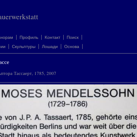
auerwerkstatt
анорам
Профиль
Kонтакт
Поиск
пии
Скульптуры
Лошади
Oснова
ассе
птора Тассаерт, 1785, 2007