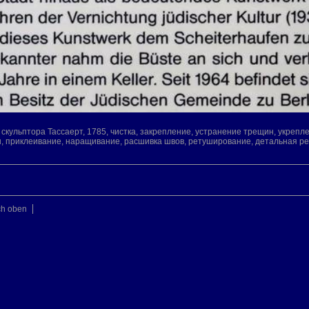
кульптора Тассаерт, 1785, чистка, закрепление, устранение трещин, укреп
н, приклеивание, наращивание, расшивка швов, ретуширование, детальная р
ch oben