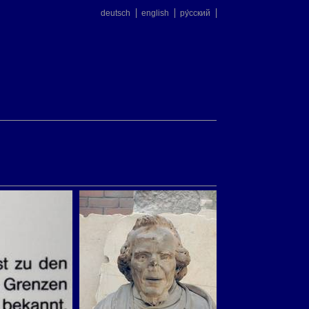
deutsch
english
ру́сский