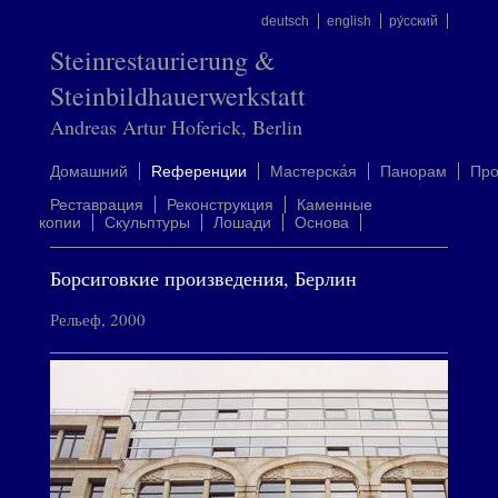
deutsch
english
ру́сский
Steinrestaurierung &
Steinbildhauerwerkstatt
Andreas Artur Hoferick, Berlin
Домашний
Rеференции
Mастерска́я
Панорам
Пр
Реставрация
Реконструкция
Каменные
копии
Скульптуры
Лошади
Oснова
Борсиговкие произведения, Берлин
Рельеф, 2000