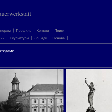
auerwerkstatt
анорам
Профиль
Kонтакт
Поиск
пии
Скульптуры
Лошади
Oснова
отсдаме