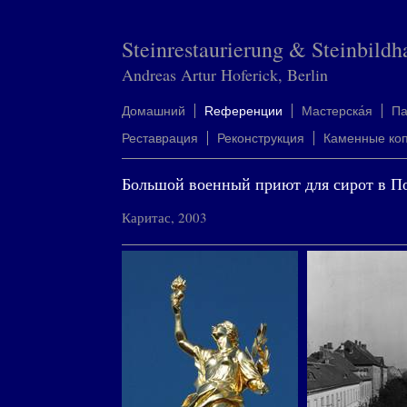
Steinrestaurierung & Steinbildh
Andreas Artur Hoferick, Berlin
Домашний
Rеференции
Mастерска́я
П
Реставрация
Реконструкция
Каменные ко
Большой военный приют для сирот в П
Каритас, 2003