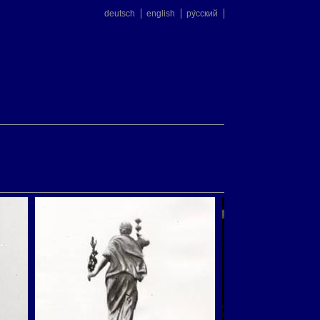
deutsch
english
ру́сский