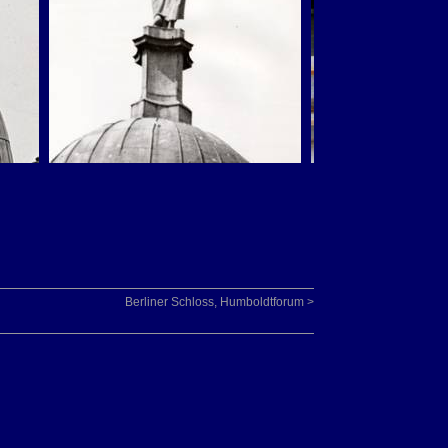
а
Berliner Schloss, Humboldtforum >