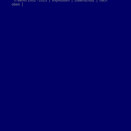
© Berlin 2002 - 2023
Impressum
Datenschutz
nach
oben