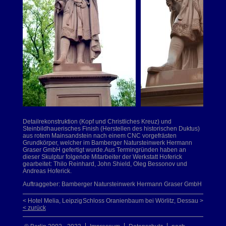
Detailrekonstruktion (Kopf und Christliches Kreuz) und
Steinbildhauerisches Finish (Herstellen des historischen Duktus)
aus rotem Mainsandstein nach einem CNC vorgefrästen
Grundkörper, welcher im Bamberger Natursteinwerk Hermann
Graser GmbH gefertigt wurde.Aus Termingründen haben an
dieser Skulptur folgende Mitarbeiter der Werkstatt Hoferick
gearbeitet: Thilo Reinhard, John Shield, Oleg Bessonov und
Andreas Hoferick.
Auftraggeber: Bamberger Natursteinwerk Hermann Graser GmbH
< Hotel Melia, Leipzig
Schloss Oranienbaum bei Wörlitz, Dessau >
< zurück