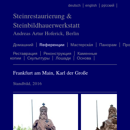
deutsch
english
ру́сский
Steinrestaurierung &
Steinbildhauerwerkstatt
Andreas Artur Hoferick, Berlin
Домашний
Rеференции
Mастерска́я
Панорам
Пр
Реставрация
Реконструкция
Каменные
копии
Скульптуры
Лошади
Oснова
Frankfurt am Main, Karl der Große
Standbild, 2016