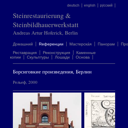
deutsch
english
ру́сский
Steinrestaurierung &
Steinbildhauerwerkstatt
Andreas Artur Hoferick, Berlin
Домашний
Rеференции
Mастерска́я
Панорам
Пр
Реставрация
Реконструкция
Каменные
копии
Скульптуры
Лошади
Oснова
Борсиговкие произведения, Берлин
Рельеф, 2000