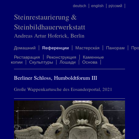
deutsch
english
ру́сский
Steinrestaurierung &
Steinbildhauerwerkstatt
Andreas Artur Hoferick, Berlin
Домашний
Rеференции
Mастерска́я
Панорам
Пр
Реставрация
Реконструкция
Каменные
копии
Скульптуры
Лошади
Oснова
Berliner Schloss, Humboldtforum III
Große Wappenkartusche des Eosanderportal, 2021