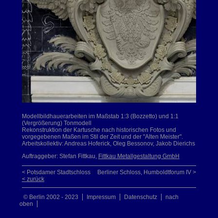
Modellbildhauerarbeiten im Maßstab 1:3 (Bozzetto) und 1:1
(Vergrößerung) Tonmodell
Rekonstruktion der Kartusche nach historischen Fotos und
vorgegebenen Maßen im Stil der Zeit und der "Alten Meister".
Arbeitskollektiv: Andreas Hoferick, Oleg Bessonov, Jakob Dierichs
Auftraggeber: Stefan Fittkau,
Fittkau Metallgestaltung GmbH
< Potsdamer Stadtschloss
Berliner Schloss, Humboldtforum IV >
< zurück
© Berlin 2002 - 2023
Impressum
Datenschutz
nach
oben